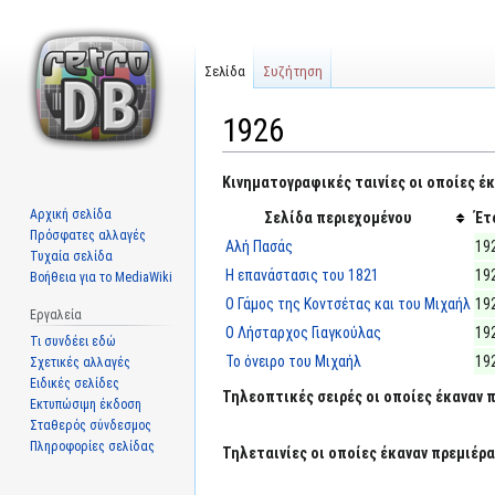
Σελίδα
Συζήτηση
1926
Μετάβαση
Πήδηση
Κινηματογραφικές ταινίες οι οποίες έκ
στην
στην
Αρχική σελίδα
Σελίδα περιεχομένου
Έτ
πλοήγηση
αναζήτηση
Πρόσφατες αλλαγές
Αλή Πασάς
19
Τυχαία σελίδα
Η επανάστασις του 1821
19
Βοήθεια για το MediaWiki
Ο Γάμος της Κοντσέτας και του Μιχαήλ
19
Εργαλεία
Ο Λήσταρχος Γιαγκούλας
19
Τι συνδέει εδώ
Το όνειρο του Μιχαήλ
19
Σχετικές αλλαγές
Ειδικές σελίδες
Τηλεοπτικές σειρές οι οποίες έκαναν π
Εκτυπώσιμη έκδοση
Σταθερός σύνδεσμος
Πληροφορίες σελίδας
Τηλεταινίες οι οποίες έκαναν πρεμιέρα