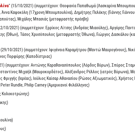
υλίνα
" (15/10/2021) (συμμετέχουν: Θεοφανία Παπαθωμά (Λασκαρίνα Μπουμπο
 Άννα Καψοκόλη (17χρονη Μπουμπουλίνα), Δημήτρης Πελέκης (Γιάννης Γιάννου
απούτας), Μιχάλης Μπασιάς (μεταφραστής πρέσβη)
(22/10/2021) (συμμετέχουν: Ερρίκος Λίτσης (Ανδρέας Μιαούλης), Αργύρης Παν
ης (Όθων), Τάσος Χρυσόπουλος (μεταφραστής Όθωνα), Γιώργος Δασκάλου (καπε
" (29/10/2021) (συμμετέχουν: Ιφιγένεια Καραμήτρου (Μαντώ Μαυρογένους), Νι
νος Πορφύρης (Καποδίστριας)
021) (συμμετέχουν: Αντώνης Καραθανασόπουλος (Λόρδος Βύρων), Σπύρος Σταμο
σταντίνος Μιχαήλ (Μαυροκορδάτος), Αλέξανδρος Ρέλλος (ιατρός Βύρωνα), 
ς Φριγγής (Ιερέας), Ιούλιος Καίσαρ Αθανασίου (Ρώσος Αξιωματικός), Χρήστο
Peter Rundle, Philip Carney (Αμερικανοί Φιλέλληνες)
 Κολοκοτρώνης)
άκης)
ουλίνα)
υς)