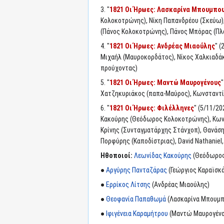
3. "
1821 Οι Ήρωες: Λασκαρίνα Μπουμπο
Κολοκοτρώνης), Νίκη Παπανδρέου (Σκεύω),
(Πάνος Κολοκοτρώνης), Πάνος Μπόρας (Πλ
4. "
1821 Οι Ήρωες: Ανδρέας Μιαούλης
" 
Μιχαήλ (Μαυροκορδάτος), Νίκος Χαλκιαδάκ
προύχοντας)
5. "
1821 Οι Ήρωες: Μαντώ Μαυρογένους
Χατζηκυριάκος (παπα-Μαύρος), Κωνσταντί
6. "
1821 Οι Ήρωες: Φιλέλληνες
" (5/11/2
Κακούρης (Θεόδωρος Κολοκοτρώνης), Κων
Κρίνης (Συνταγματάρχης Στάνχοπ), Θανάση
Πορφύρης (Καποδίστριας), David Nathaniel, 
Ηθοποιοί:
Λεωνίδας Κακούρης
(Θεόδωρος
●
Αργύρης Πανταζάρας
(Γεώργιος Καραϊσκ
●
Ερρίκος Λίτσης
(Ανδρέας Μιαούλης)
●
Θεοφανία Παπαθωμά
(Λασκαρίνα Μπουμπ
●
Ιφιγένεια Καραμήτρου
(Μαντώ Μαυρογένο