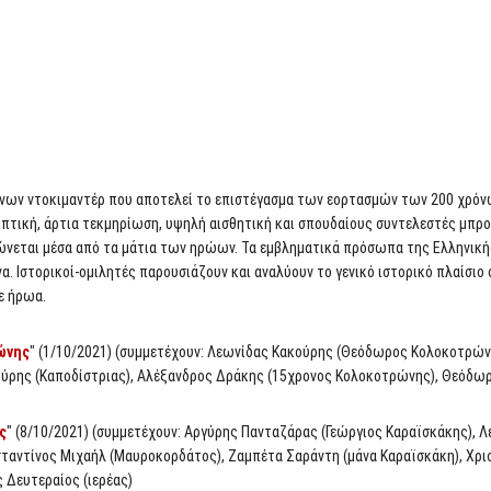
νων ντοκιμαντέρ που αποτελεί το επιστέγασμα των εορτασμών των 200 χρόν
πτική, άρτια τεκμηρίωση, υψηλή αισθητική και σπουδαίους συντελεστές μπροσ
ώνεται μέσα από τα μάτια των ηρώων. Τα εμβληματικά πρόσωπα της Ελληνικής
. Ιστορικοί-ομιλητές παρουσιάζουν και αναλύουν το γενικό ιστορικό πλαίσιο
ε ήρωα.
ώνης
" (1/10/2021) (συμμετέχουν: Λεωνίδας Κακούρης (Θεόδωρος Κολοκοτρών
ύρης (Καποδίστριας), Αλέξανδρος Δράκης (15χρονος Κολοκοτρώνης), Θεόδωρο
ς
" (8/10/2021) (συμμετέχουν: Αργύρης Πανταζάρας (Γεώργιος Καραϊσκάκης),
αντίνος Μιχαήλ (Μαυροκορδάτος), Ζαμπέτα Σαράντη (μάνα Καραϊσκάκη), Χρισ
 Δευτεραίος (ιερέας)