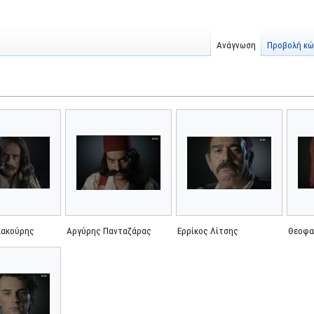
Ανάγνωση
Προβολή κώ
Κακούρης
Αργύρης Πανταζάρας
Ερρίκος Λίτσης
Θεοφα