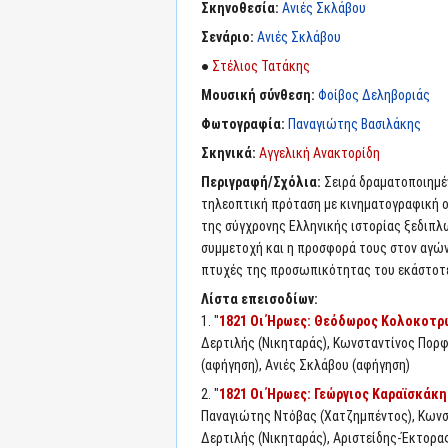
Σκηνοθεσία:
Ανιές Σκλάβου
Σενάριο:
Ανιές Σκλάβου
●
Στέλιος Τατάκης
Μουσική σύνθεση:
Φοίβος Δεληβοριάς
Φωτογραφία:
Παναγιώτης Βασιλάκης
Σκηνικά:
Αγγελική Ανακτορίδη
Περιγραφή/Σχόλια:
Σειρά δραματοποιημέ
τηλεοπτική πρόταση με κινηματογραφική ο
της σύγχρονης Ελληνικής ιστορίας ξεδιπλ
συμμετοχή και η προσφορά τους στον αγώνα
πτυχές της προσωπικότητας του εκάστοτ
Λίστα επεισοδίων:
1. "
1821 Οι Ήρωες: Θεόδωρος Κολοκοτρ
Δερτιλής (Νικηταράς), Κωνσταντίνος Πορφ
(αφήγηση), Ανιές Σκλάβου (αφήγηση)
2. "
1821 Οι Ήρωες: Γεώργιος Καραϊσκάκη
Παναγιώτης Ντόβας (Χατζημπέντος), Κωνστ
Δερτιλής (Νικηταράς), Αριστείδης-Έκτορας