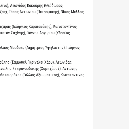
υλίνα), Λεωνίδας Κακούρης (Θεόδωρος
ζας), Τάσος Αντωνίου (Πετρόμπεης), Νίκος Μέλλος
ταζάρας (Γεώργιος Καραϊσκάκης), Κωνσταντίνος
τάν Σαχίνης), Γιάννης Αργυρίου (Υδραίος
κόλαος Μουδρές (Δημήτριος Υψηλάντης), Γιώργος
ύλης (Σάμιουελ Γκρίντλεϊ Χάου), Λεωνίδας
Μανώλης Στεφανουδάκης (Χομπχάουζ), Αντώνης
ς Ματσιαρόκος (Γάλλος Αξιωματικός), Κωνσταντίνος