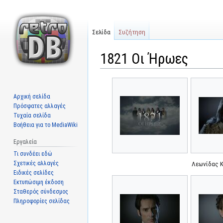
Σελίδα
Συζήτηση
1821 Οι Ήρωες
Μετάβαση
Πήδηση
στην
στην
Αρχική σελίδα
πλοήγηση
αναζήτηση
Πρόσφατες αλλαγές
Τυχαία σελίδα
Βοήθεια για το MediaWiki
Εργαλεία
Τι συνδέει εδώ
Σχετικές αλλαγές
Λεωνίδας 
Ειδικές σελίδες
Εκτυπώσιμη έκδοση
Σταθερός σύνδεσμος
Πληροφορίες σελίδας