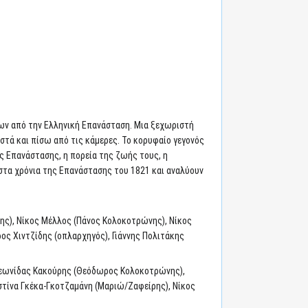
ων από την Ελληνική Επανάσταση. Μια ξεχωριστή
τά και πίσω από τις κάμερες. Το κορυφαίο γεγονός
 Επανάστασης, η πορεία της ζωής τους, η
 στα χρόνια της Επανάστασης του 1821 και αναλύουν
ης), Νίκος Μέλλος (Πάνος Κολοκοτρώνης), Νίκος
ς Χιντζίδης (οπλαρχηγός), Γιάννης Πολιτάκης
 Λεωνίδας Κακούρης (Θεόδωρος Κολοκοτρώνης),
τίνα Γκέκα-Γκοτζαμάνη (Μαριώ/Ζαφείρης), Νίκος