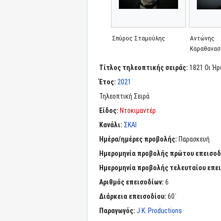
Σπύρος Σταμούλης
Αντώνης
Καραθανασ
Τίτλος τηλεοπτικής σειράς:
1821 Οι Ή
Έτος:
2021
Τηλεοπτική Σειρά
Είδος:
Ντοκιμαντέρ
Κανάλι:
ΣΚΑΙ
Ημέρα/ημέρες προβολής:
Παρασκευή
Ημερομηνία προβολής πρώτου επεισοδ
Ημερομηνία προβολής τελευταίου επε
Αριθμός επεισοδίων:
6
Διάρκεια επεισοδίου:
60΄
Παραγωγός:
J.K. Productions