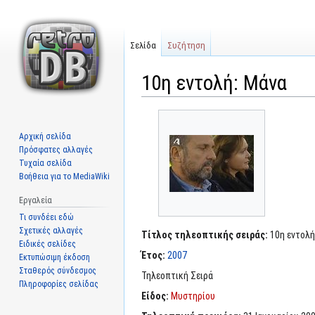
Σελίδα
Συζήτηση
10η εντολή: Μάνα
Μετάβαση
Πήδηση
στην
στην
Αρχική σελίδα
πλοήγηση
αναζήτηση
Πρόσφατες αλλαγές
Τυχαία σελίδα
Βοήθεια για το MediaWiki
Εργαλεία
Τι συνδέει εδώ
Σχετικές αλλαγές
Τίτλος τηλεοπτικής σειράς:
10η εντολή
Ειδικές σελίδες
Έτος:
2007
Εκτυπώσιμη έκδοση
Σταθερός σύνδεσμος
Τηλεοπτική Σειρά
Πληροφορίες σελίδας
Είδος:
Μυστηρίου