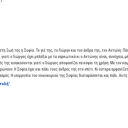
07
τη ζωή της η Σοφία. Το γιό της, το Γιώργο και τον άνδρα της, τον Αντώνη. Π
 γιατί ο Γιώργος έχει μπλέξει με τα ναρκωτικά κι ο Αντώνης είναι, συνέχεια, μ
ς της εισακούονται γιατί ο Γιώργος αποφασίζει να κόψει τη χρήση. Με τον καιρ
τρώνουν. Η Σοφία έχει και πάλι τους άνδρες της στο σπίτι. Κι ύστερα εμφανίζε
ρασμός. Η ισορροπία του νοικοκυριού της Σοφίας διαταράσσεται και πάλι. Αυτ
ντολή
".