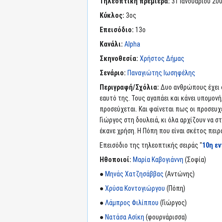
Τηλεοπτική πρεμιέρα:
31 Ιανουαρίου 20
Κύκλος:
3ος
Επεισόδιο:
13ο
Κανάλι:
Alpha
Σκηνοθεσία:
Χρήστος Δήμας
Σενάριο:
Παναγιώτης Ιωσηφέλης
Περιγραφή/Σχόλια:
Δυο ανθρώπους έχει σ
εαυτό της. Τους αγαπάει και κάνει υπομονή,
προσεύχεται. Και φαίνεται πως οι προσευχέ
Γιώργος στη δουλειά, κι όλα αρχίζουν να σ
έκανε χρήση. Η Πόπη που είναι σκέτος πει
Επεισόδιο της τηλεοπτικής σειράς "
10η ε
Ηθοποιοί:
Μαρία Καβογιάννη
(Σοφία)
●
Μηνάς Χατζησάββας
(Αντώνης)
●
Χρύσα Κοντογιώργου
(Πόπη)
●
Λάμπρος Φιλίππου
(Γιώργος)
●
Νατάσα Ασίκη
(φουρνάρισσα)