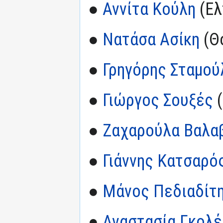
●
Αννίτα Κούλη
(Ελ
●
Νατάσα Ασίκη
(Θ
●
Γρηγόρης Σταμού
●
Γιώργος Σουξές
(
●
Ζαχαρούλα Βαλα
●
Γιάννης Κατσαρό
●
Μάνος Πεδιαδίτ
●
Αναστασία Γκολέ