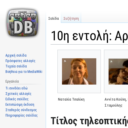
Σελίδα
Συζήτηση
10η εντολή: Α
Μετάβαση
Πήδηση
Αρχική σελίδα
στην
στην
Πρόσφατες αλλαγές
πλοήγηση
αναζήτηση
Τυχαία σελίδα
Βοήθεια για το MediaWiki
Εργαλεία
Τι συνδέει εδώ
Σχετικές αλλαγές
Ειδικές σελίδες
Ναταλία Τσαλίκη
Αννίτα Κούλη,
Εκτυπώσιμη έκδοση
Σταμούλης
Σταθερός σύνδεσμος
Πληροφορίες σελίδας
Τίτλος τηλεοπτική