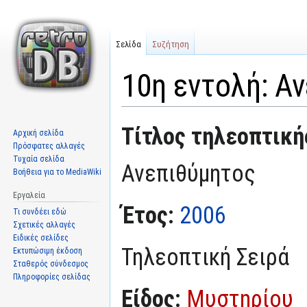
Σελίδα
Συζήτηση
10η εντολή: Α
Μετάβαση
Πήδηση
Τίτλος τηλεοπτική
Αρχική σελίδα
στην
στην
Πρόσφατες αλλαγές
πλοήγηση
αναζήτηση
Τυχαία σελίδα
Ανεπιθύμητος
Βοήθεια για το MediaWiki
Εργαλεία
Έτος:
2006
Τι συνδέει εδώ
Σχετικές αλλαγές
Ειδικές σελίδες
Τηλεοπτική Σειρά
Εκτυπώσιμη έκδοση
Σταθερός σύνδεσμος
Πληροφορίες σελίδας
Είδος:
Μυστηρίου