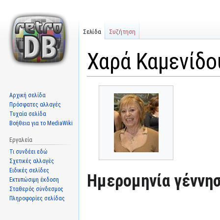
Σελίδα
Συζήτηση
Χαρά Καμενίδο
Μετάβαση
Πήδηση
Αρχική σελίδα
στην
στην
Πρόσφατες αλλαγές
πλοήγηση
αναζήτηση
Τυχαία σελίδα
Βοήθεια για το MediaWiki
Εργαλεία
Τι συνδέει εδώ
Σχετικές αλλαγές
Ειδικές σελίδες
Ημερομηνία γέννησ
Εκτυπώσιμη έκδοση
Σταθερός σύνδεσμος
Πληροφορίες σελίδας