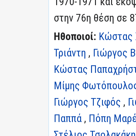
1970-1971 και έκοψ
στην 76η θέση σε 8
Ηθοποιοί:
Κώστας 
Τριάντη
,
Γιώργος 
Κώστας Παπαχρήσ
Μίμης Φωτόπουλο
Γιώργος Τζιφός
,
Γ
Παππά
,
Πόπη Μαρέ
Στέλιος Τσολακάκ