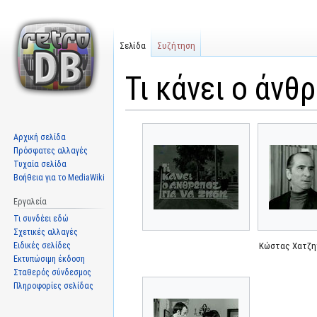
Σελίδα
Συζήτηση
Τι κάνει ο άνθ
Μετάβαση
Πήδηση
Αρχική σελίδα
στην
στην
Πρόσφατες αλλαγές
πλοήγηση
αναζήτηση
Τυχαία σελίδα
Βοήθεια για το MediaWiki
Εργαλεία
Τι συνδέει εδώ
Σχετικές αλλαγές
Ειδικές σελίδες
Κώστας Χατζη
Εκτυπώσιμη έκδοση
Σταθερός σύνδεσμος
Πληροφορίες σελίδας