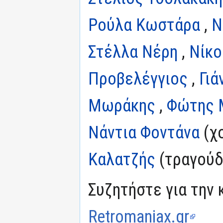
Ρούλα Κωστάρα
,
Ν
Στέλλα Νέρη
,
Νίκο
Προβελέγγιος
,
Γιά
Μωράκης
,
Φώτης 
Νάντια Φοντάνα
(χο
Καλατζής
(τραγούδ
Συζητήστε για την 
Retromaniax.gr