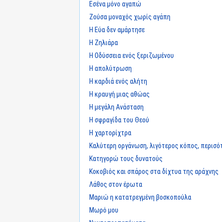
Εσένα μόνο αγαπώ
Ζούσα μοναχός χωρίς αγάπη
Η Εύα δεν αμάρτησε
Η Ζηλιάρα
Η Οδύσσεια ενός ξεριζωμένου
Η απολύτρωση
Η καρδιά ενός αλήτη
Η κραυγή μιας αθώας
Η μεγάλη Ανάσταση
Η σφραγίδα του Θεού
Η χαρτορίχτρα
Καλύτερη οργάνωση, λιγότερος κόπος, περισό
Κατηγορώ τους δυνατούς
Κοκοβιός και σπάρος στα δίχτυα της αράχνης
Λάθος στον έρωτα
Μαριώ η κατατρεγμένη βοσκοπούλα
Μωρό μου