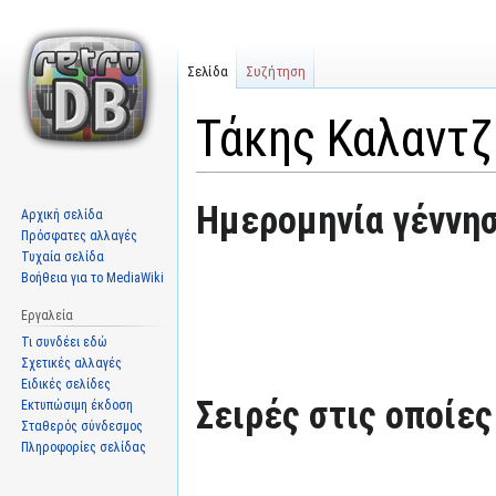
Σελίδα
Συζήτηση
Τάκης Καλαντζ
Μετάβαση
Πήδηση
Ημερομηνία γέννησ
Αρχική σελίδα
στην
στην
Πρόσφατες αλλαγές
πλοήγηση
αναζήτηση
Τυχαία σελίδα
Βοήθεια για το MediaWiki
Εργαλεία
Τι συνδέει εδώ
Σχετικές αλλαγές
Ειδικές σελίδες
Σειρές στις οποίε
Εκτυπώσιμη έκδοση
Σταθερός σύνδεσμος
Πληροφορίες σελίδας