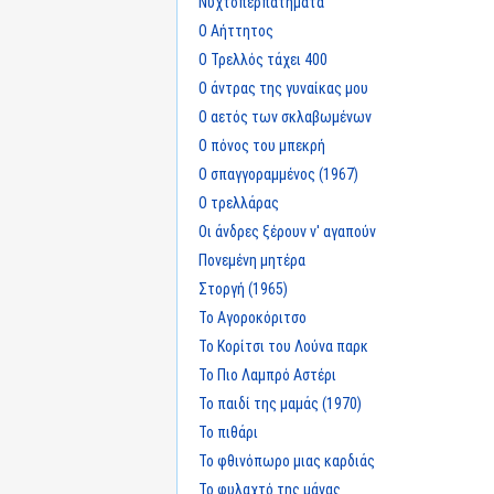
Νυχτοπερπατήματα
Ο Αήττητος
Ο Τρελλός τάχει 400
Ο άντρας της γυναίκας μου
Ο αετός των σκλαβωμένων
Ο πόνος του μπεκρή
Ο σπαγγοραμμένος (1967)
Ο τρελλάρας
Οι άνδρες ξέρουν ν' αγαπούν
Πονεμένη μητέρα
Στοργή (1965)
Το Αγοροκόριτσο
Το Κορίτσι του Λούνα παρκ
Το Πιο Λαμπρό Αστέρι
Το παιδί της μαμάς (1970)
Το πιθάρι
Το φθινόπωρο μιας καρδιάς
Το φυλαχτό της μάνας