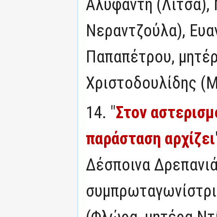
Αλυφαντή (Λίτσα),
Νεραντζούλα), Ευα
Παπαπέτρου, μητέρ
Χριστοδουλίδης (
14. "
Στον αστερισμ
παράσταση αρχίζει
Δέσποινα Δρεπανιά
συμπρωταγωνίστρια
(Φλώρα, μητέρα Ντ