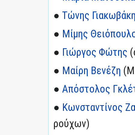
●
Τώνης Γιακωβάκ
●
Μίμης Θειόπουλ
●
Γιώργος Φώτης
(
●
Μαίρη Βενέζη
(Μ
●
Απόστολος Γκλέ
●
Κωνσταντίνος Ζ
ρούχων)