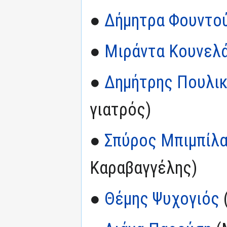
●
Δήμητρα Φουντο
●
Μιράντα Κουνελ
●
Δημήτρης Πουλι
γιατρός)
●
Σπύρος Μπιμπίλ
Καραβαγγέλης)
●
Θέμης Ψυχογιός