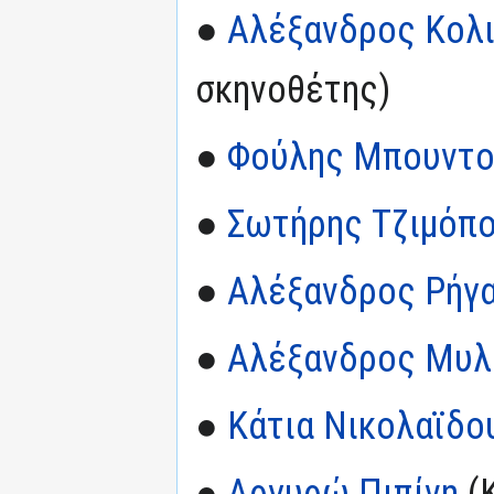
●
Αλέξανδρος Κολ
σκηνοθέτης)
●
Φούλης Μπουντο
●
Σωτήρης Τζιμόπ
●
Αλέξανδρος Ρήγ
●
Αλέξανδρος Μυ
●
Κάτια Νικολαϊδο
●
Αργυρώ Πιπίνη
(Κ