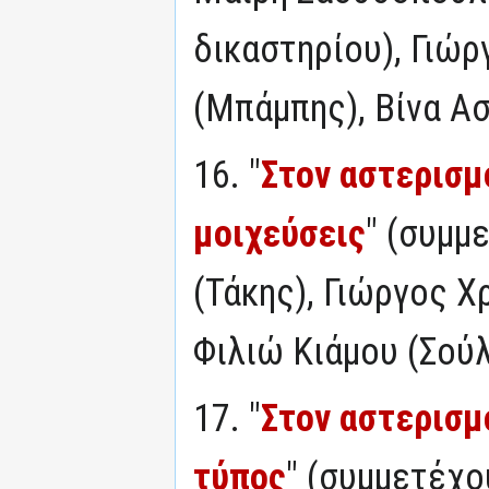
δικαστηρίου), Γιώ
(Μπάμπης), Βίνα Ασ
16. "
Στον αστερισμ
μοιχεύσεις
" (συμμ
(Τάκης), Γιώργος 
Φιλιώ Κιάμου (Σού
17. "
Στον αστερισμ
τύπος
" (συμμετέχο