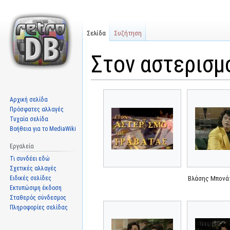
Σελίδα
Συζήτηση
Στον αστερισμ
Μετάβαση
Πήδηση
Αρχική σελίδα
στην
στην
Πρόσφατες αλλαγές
πλοήγηση
αναζήτηση
Τυχαία σελίδα
Βοήθεια για το MediaWiki
Εργαλεία
Τι συνδέει εδώ
Σχετικές αλλαγές
Ειδικές σελίδες
Βλάσης Μπονά
Εκτυπώσιμη έκδοση
Σταθερός σύνδεσμος
Πληροφορίες σελίδας