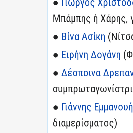
●
Γιώργος Χριστοδ
Μπάμπης ή Χάρης, γ
●
Βίνα Ασίκη
(Νίτσ
●
Ειρήνη Δογάνη
(Φ
●
Δέσποινα Δρεπαν
συμπρωταγωνίστρι
●
Γιάννης Εμμανου
διαμερίσματος)