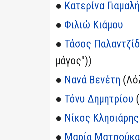
●
Κατερίνα Γιαμαλή
●
Φιλιώ Κιάμου
●
Τάσος Παλαντζί
μάγος"))
●
Νανά Βενέτη
(Λό
●
Τόνυ Δημητρίου
(
●
Νίκος Κλησιάρης
●
Μαρία Ματσούκα