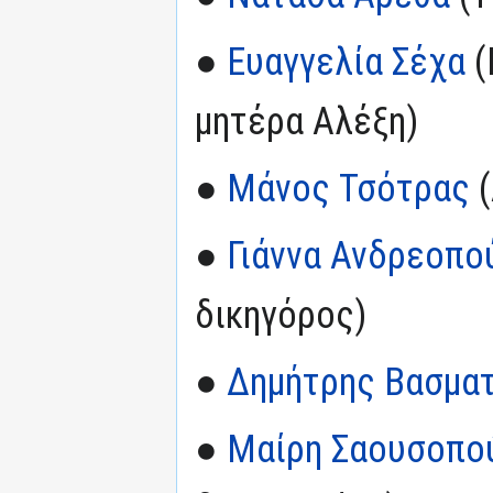
●
Ευαγγελία Σέχα
(
μητέρα Αλέξη)
●
Μάνος Τσότρας
(
●
Γιάννα Ανδρεοπο
δικηγόρος)
●
Δημήτρης Βασμα
●
Μαίρη Σαουσοπο