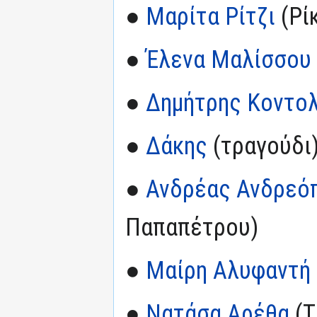
●
Μαρίτα Ρίτζι
(Ρί
●
Έλενα Μαλίσσου
●
Δημήτρης Κοντο
●
Δάκης
(τραγούδι
●
Ανδρέας Ανδρεό
Παπαπέτρου)
●
Μαίρη Αλυφαντή
●
Νατάσα Αρέθα
(Τ