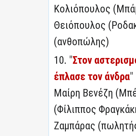
Κολιόπουλος (Μπάμ
Θειόπουλος (Ροδακ
(ανθοπώλης)
10. "
Στον αστερισμ
έπλασε τον άνδρα
"
Μαίρη Βενέζη (Μπ
(Φίλιππος Φραγκάκ
Ζαμπάρας (πωλητής