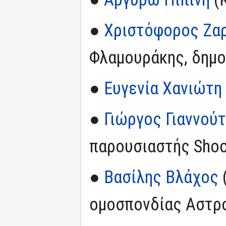
●
Χριστόφορος Ζα
Φλαμουράκης, δημ
●
Ευγενία Χανιώτη
●
Γιώργος Γιαννού
παρουσιαστής Shoc
●
Βασίλης Βλάχος
ομοσπονδίας Αστρ