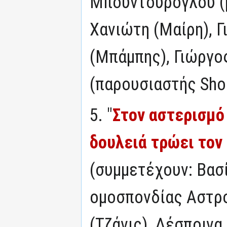
Μπουντούρογλου (μ
Χανιώτη (Μαίρη), 
(Μπάμπης), Γιώργο
(παρουσιαστής Sho
5. "
Στον αστερισμό
δουλειά τρώει τον
(συμμετέχουν: Βασί
ομοσπονδίας Αστρο
(Τζάνις), Δέσποινα