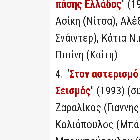
πάσης Ελλάδος
" (1
Ασίκη (Νίτσα), Αλ
Σνάιντερ), Κάτια Ν
Πιπίνη (Καίτη)
4. "
Στον αστερισμό 
Σεισμός
" (1993) (
Ζαραλίκος (Γιάννη
Κολιόπουλος (Μπάμ