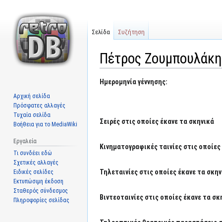
Σελίδα
Συζήτηση
Πέτρος Ζουμπουλάκη
Μετάβαση
Πήδηση
Ημερομηνία γέννησης:
στην
στην
Αρχική σελίδα
πλοήγηση
αναζήτηση
Πρόσφατες αλλαγές
Τυχαία σελίδα
Σειρές στις οποίες έκανε τα σκηνικά
Βοήθεια για το MediaWiki
Εργαλεία
Κινηματογραφικές ταινίες στις οποίες 
Τι συνδέει εδώ
Σχετικές αλλαγές
Τηλεταινίες στις οποίες έκανε τα σκην
Ειδικές σελίδες
Εκτυπώσιμη έκδοση
Σταθερός σύνδεσμος
Βιντεοταινίες στις οποίες έκανε τα σκ
Πληροφορίες σελίδας