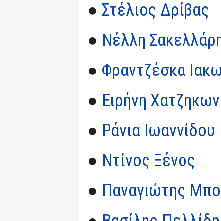
●
Στέλιος Δρίβας
●
Νέλλη Σακελλάρ
●
Φραντζέσκα Ιακ
●
Ειρήνη Χατζηκων
●
Ράνια Ιωαννίδου
●
Ντίνος Ξένος
●
Παναγιώτης Μπο
●
Βασίλης Πελλίδη