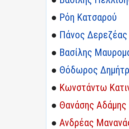
●
Ρόη Κατσαρού
●
Πάνος Δερεζέας
●
Βασίλης Μαυρομ
●
Θόδωρος Δημήτρ
●
Κωνστάντω Κατι
●
Θανάσης Αδάμης
●
Ανδρέας Μανανά