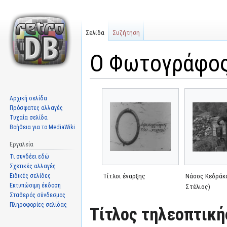
Σελίδα
Συζήτηση
Ο Φωτογράφος
Μετάβαση
Πήδηση
Αρχική σελίδα
στην
στην
Πρόσφατες αλλαγές
πλοήγηση
αναζήτηση
Τυχαία σελίδα
Βοήθεια για το MediaWiki
Εργαλεία
Τι συνδέει εδώ
Σχετικές αλλαγές
Ειδικές σελίδες
Τίτλοι έναρξης
Νάσος Κεδράκ
Εκτυπώσιμη έκδοση
Στέλιος)
Σταθερός σύνδεσμος
Πληροφορίες σελίδας
Τίτλος τηλεοπτική