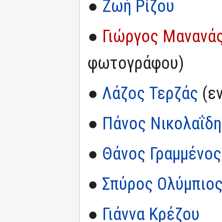
●
Ζωή Ρίζου
●
Γιώργος Μανανά
φωτογράφου)
●
Λάζος Τερζάς
(ε
●
Πάνος Νικολαΐδη
●
Θάνος Γραμμένος
●
Σπύρος Ολύμπιο
●
Γιάννα Κρέζου