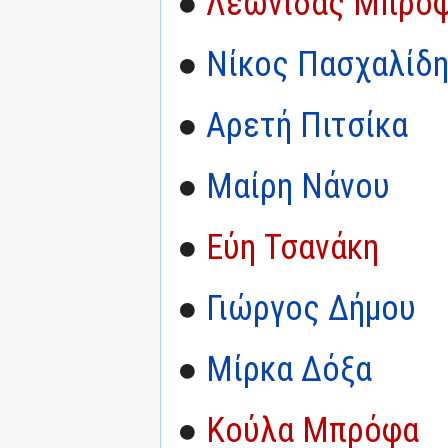
●
Λεωνίδας Μπρό
●
Νίκος Πασχαλίδ
●
Αρετή Πιτσίκα
●
Μαίρη Νάνου
●
Εύη Τσανάκη
●
Γιώργος Δήμου
●
Μίρκα Δόξα
●
Κούλα Μπρόφα