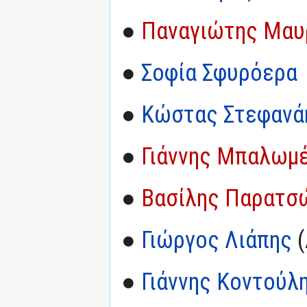
●
Παναγιώτης Μαυ
●
Σοφία Σφυρόερα
●
Κώστας Στεφανά
●
Γιάννης Μπαλωμ
●
Βασίλης Παρατσ
●
Γιώργος Λιάπης
(
●
Γιάννης Κοντούλ