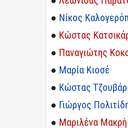
●
Λεωνίδας Παρατ
●
Νίκος Καλογερό
●
Κώστας Κατσικά
●
Παναγιώτης Κοκ
●
Μαρία Κιοσέ
●
Κώστας Τζουβάρ
●
Γιώργος Πολιτίδ
●
Μαριλένα Μακρή