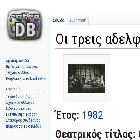
Σελίδα
Συζήτηση
Οι τρεις αδελφ
Μετάβαση
Πήδηση
Αρχική σελίδα
στην
στην
Πρόσφατες αλλαγές
πλοήγηση
αναζήτηση
Τυχαία σελίδα
Βοήθεια για το MediaWiki
Εργαλεία
Τι συνδέει εδώ
Σχετικές αλλαγές
Ειδικές σελίδες
Έτος:
1982
Εκτυπώσιμη έκδοση
Σταθερός σύνδεσμος
Πληροφορίες σελίδας
Θεατρικός τίτλος: