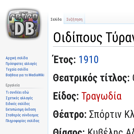
Σελίδα
Συζήτηση
Οιδίπους Τύραν
Μετάβαση
Πήδηση
Έτος:
1910
Αρχική σελίδα
στην
στην
Πρόσφατες αλλαγές
πλοήγηση
αναζήτηση
Τυχαία σελίδα
Θεατρικός τίτλος:
Βοήθεια για το MediaWiki
Εργαλεία
Είδος:
Τραγωδία
Τι συνδέει εδώ
Σχετικές αλλαγές
Ειδικές σελίδες
Εκτυπώσιμη έκδοση
Θέατρο:
Σπόρτιν Κ
Σταθερός σύνδεσμος
Πληροφορίες σελίδας
Θίασος:
Κυβέλης Α