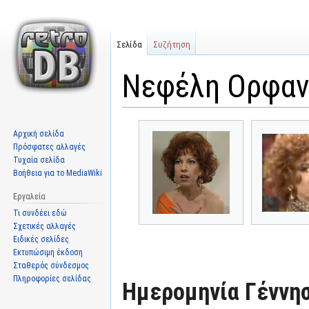
Σελίδα
Συζήτηση
Νεφέλη Ορφαν
Μετάβαση
Πήδηση
Αρχική σελίδα
στην
στην
Πρόσφατες αλλαγές
πλοήγηση
αναζήτηση
Τυχαία σελίδα
Βοήθεια για το MediaWiki
Εργαλεία
Τι συνδέει εδώ
Σχετικές αλλαγές
Ειδικές σελίδες
Εκτυπώσιμη έκδοση
Σταθερός σύνδεσμος
Πληροφορίες σελίδας
Ημερομηνία Γέννησ