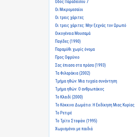
Οδός Παραδείσου 7
Οι Μικρομεσαίοι
Οι τρεις χάριτες
Οι τρεις χάριτες: Μην ξεχνάς τον Ωρωπό
Οικογένεια Μουσαμά
Παγίδες (1990)
Παραμύθι χωρίς όνομα
Προς Οφρύνιο
Σας έπιασα στα πράσα (1993)
Τα Φιλαράκια (2002)
Τμήμα ηθών: Μια τυχαία συνάντηση
Τμήμα ηθών: Ο ανθρωπάκος
Το Κλειδί (2000)
Το Κόκκινο Δωμάτιο: Η Εκδίκηση Μιας Κυρίας
Το Ρετιρέ
Το Τρίτο Στεφάνι (1995)
Χωρισμένοι με παιδιά