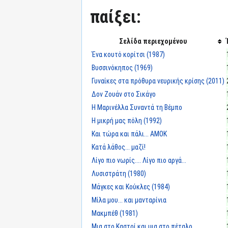
παίξει:
Σελίδα περιεχομένου
Ένα κουτό κορίτσι (1987)
Βυσσινόκηπος (1969)
Γυναίκες στα πρόθυρα νευρικής κρίσης (2011)
Δον Ζουάν στο Σικάγο
Η Μαρινέλλα Συναντά τη Βέμπο
Η μικρή μας πόλη (1992)
Και τώρα και πάλι... ΑΜΟΚ
Κατά λάθος... μαζί!
Λίγο πιο νωρίς.... Λίγο πιο αργά...
Λυσιστράτη (1980)
Μάγκες και Κούκλες (1984)
Μίλα μου... και μανταρίνια
Μακμπέθ (1981)
Μια στο Καστρί και μια στο πέταλο