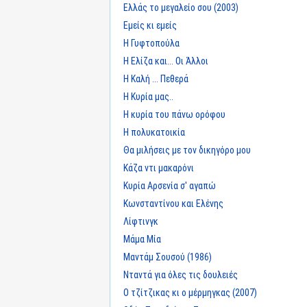
Ελλάς το μεγαλείο σου (2003)
Εμείς κι εμείς
Η Γυφτοπούλα
Η Ελίζα και... Οι Άλλοι
Η Καλή ... Πεθερά
Η Κυρία μας..
Η κυρία του πάνω ορόφου
Η πολυκατοικία
Θα μιλήσεις με τον δικηγόρο μου
Κάζα ντι μακαρόνι
Κυρία Αρσενία σ' αγαπώ
Κωνσταντίνου και Ελένης
Λίφτινγκ
Μάμα Μία
Μαντάμ Σουσού (1986)
Νταντά για όλες τις δουλειές
Ο τζίτζικας κι ο μέρμηγκας (2007)