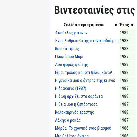
Βιντεοταινίες στις
Σελίδα περιεχομένου
Έτος
4 κούκλες για έναν
1989
Ένας λαθρεπιβάτης στην καρδιά μου
1988
Βασικά τίμιος
1988
Γλυκιά μου Μαρί
1987
Δυο φορές ψεύτης
1989
Είμαι τρελός και ότι θέλω κάνω!..
1988
Η γυναίκα μου ο άντρας της κι εγώ
1988
Η δράκαινα (1987)
1987
Η ζωή αρχίζει στα σαράντα
1988
Η θεία μου η ξεπόρτισσα
1987
Καλοκαιρινός εραστής
1988
Λάκης ο ροκάς
1987
Μάρθα: Το χρονικό ενός βιασμού
1986
Μια βαλίτσα όνειρα
1986