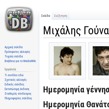
Σελίδα
Συζήτηση
Μιχάλης Γούν
Μετάβαση
Πήδηση
Αρχική σελίδα
στην
στην
Πρόσφατες αλλαγές
πλοήγηση
αναζήτηση
Τυχαία σελίδα
Βοήθεια για το MediaWiki
Εργαλεία
Τι συνδέει εδώ
Σχετικές αλλαγές
Ειδικές σελίδες
Ημερομηνία γέννησ
Εκτυπώσιμη έκδοση
Σταθερός σύνδεσμος
Πληροφορίες σελίδας
Ημερομηνία Θανάτ