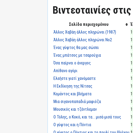
Βιντεοταινίες στις
Σελίδα περιεχομένου
Έ
Άλλος Χαβάη άλλος πληρώνει (1987)
1
Άλλος Χαβάη άλλος πληρώνει Νο2
1
Ένας γύφτος θα μας σώσει
1
Ένας μπάτσος με τσαρούχια
1
Όσα παίρνει ο άνεργος
1
Απίθανο αγόρι
1
Ελεήστε γιατί χανόμαστε
1
Η Εκδίκηση της Νίτσας
1
Κομάντος και βλήματα
1
Μια σιγανοπαπαδιά μαφιόζα
1
Μουσικός και τζέντλεμαν
1
Ο Τόλης, ο Κοκό, και τα... μισά-μισά τους
1
Ο γύφτος και η Πόντια
1
Ο γύφτος ο Πόντιος και το πουλί του βλάχου
1