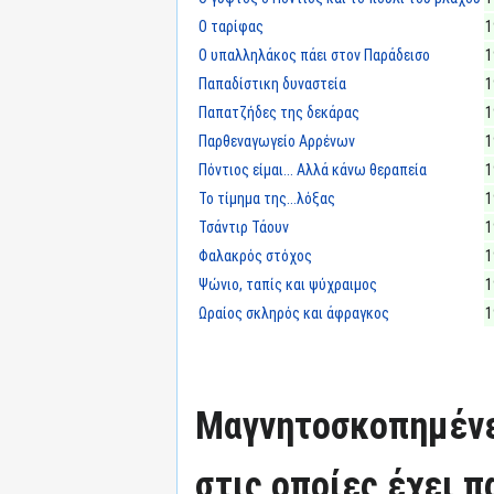
Ο ταρίφας
1
Ο υπαλληλάκος πάει στον Παράδεισο
1
Παπαδίστικη δυναστεία
1
Παπατζήδες της δεκάρας
1
Παρθεναγωγείο Αρρένων
1
Πόντιος είμαι... Αλλά κάνω θεραπεία
1
Το τίμημα της...λόξας
1
Τσάντιρ Τάουν
1
Φαλακρός στόχος
1
Ψώνιο, ταπίς και ψύχραιμος
1
Ωραίος σκληρός και άφραγκος
1
Μαγνητοσκοπημένε
στις οποίες έχει π