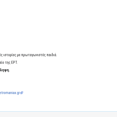
ές ιστορίες με πρωταγωνιστές παιδιά.
είο της ΕΡΤ.
άληψη.
etromaniax.gr