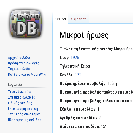
Σελίδα
Συζήτηση
Μικροί ήρωες
Μετάβαση
Πήδηση
Τίτλος τηλεοπτικής σειράς:
Μικροί ήρ
στην
στην
Έτος:
1976
Αρχική σελίδα
πλοήγηση
αναζήτηση
Πρόσφατες αλλαγές
Τηλεοπτική Σειρά
Τυχαία σελίδα
Βοήθεια για το MediaWiki
Κανάλι:
ΕΡΤ
Ημέρα/ημέρες προβολής:
Τρίτη
Εργαλεία
Τι συνδέει εδώ
Ημερομηνία προβολής πρώτου επεισοδ
Σχετικές αλλαγές
Ημερομηνία προβολής τελευταίου επε
Ειδικές σελίδες
Εκτυπώσιμη έκδοση
Κύκλοι επεισοδίων:
1
Σταθερός σύνδεσμος
Αριθμός επεισοδίων:
8
Πληροφορίες σελίδας
Διάρκεια επεισοδίου:
15'