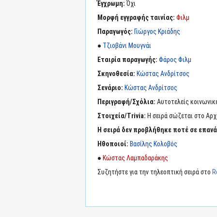
Έγχρωμη:
Όχι
Μορφή εγγραφής ταινίας:
Φιλμ
Παραγωγός:
Γιώργος Κριάδης
●
Τζιοβάνι Μουγνάι
Εταιρία παραγωγής:
Φάρος Φιλμ
Σκηνοθεσία:
Κώστας Ανδρίτσος
Σενάριο:
Κώστας Ανδρίτσος
Περιγραφή/Σχόλια:
Αυτοτελείς κοινωνικ
Στοιχεία/Trivia:
Η σειρά σώζεται στο Αρχ
Η σειρά δεν προβλήθηκε ποτέ σε επαν
Ηθοποιοί:
Βασίλης Κολοβός
●
Κώστας Λαμπαδαράκης
Συζητήστε για την τηλεοπτική σειρά στο
R