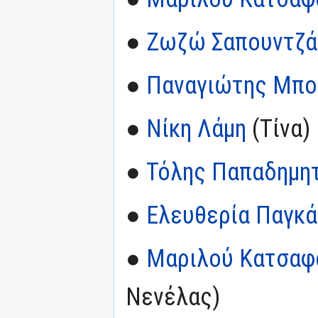
●
Ζωζώ Σαπουντζά
●
Παναγιώτης Μπο
●
Νίκη Λάμη
(Τίνα)
●
Τόλης Παπαδημη
●
Ελευθερία Παγκ
●
Μαριλού Κατσαφ
Νενέλας)