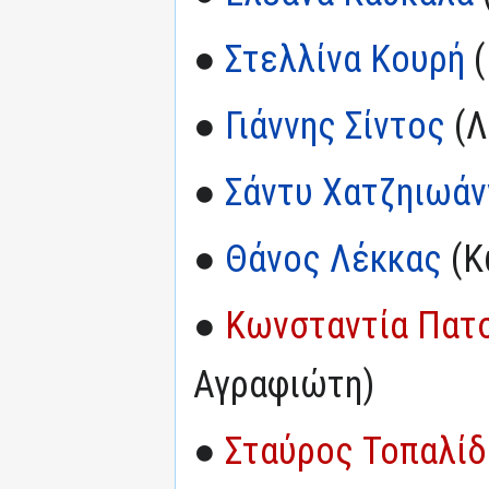
●
Στελλίνα Κουρή
(
●
Γιάννης Σίντος
(Λ
●
Σάντυ Χατζηιωάν
●
Θάνος Λέκκας
(Κ
●
Κωνσταντία Πατ
Αγραφιώτη)
●
Σταύρος Τοπαλίδ