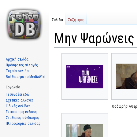
Σελίδα
Συζήτηση
Μην Ψαρώνεις
Μετάβαση
Πήδηση
Αρχική σελίδα
στην
στην
Πρόσφατες αλλαγές
πλοήγηση
αναζήτηση
Τυχαία σελίδα
Βοήθεια για το MediaWiki
Εργαλεία
Τι συνδέει εδώ
Σχετικές αλλαγές
Ειδικές σελίδες
Θοδωρής Αθερ
Εκτυπώσιμη έκδοση
Σταθερός σύνδεσμος
Πληροφορίες σελίδας