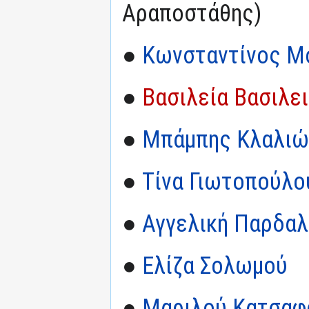
Αραποστάθης)
●
Κωνσταντίνος Μ
●
Βασιλεία Βασιλε
●
Μπάμπης Κλαλιώ
●
Τίνα Γιωτοπούλο
●
Αγγελική Παρδαλ
●
Ελίζα Σολωμού
●
Μαριλού Κατσαφ