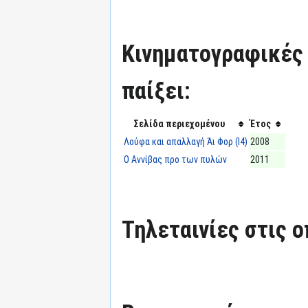
Κινηματογραφικές τ
παίξει:
Σελίδα περιεχομένου
Έτος
Λούφα και απαλλαγή Άι Φορ (Ι4)
2008
Ο Αννίβας προ των πυλών
2011
Τηλεταινίες στις ο