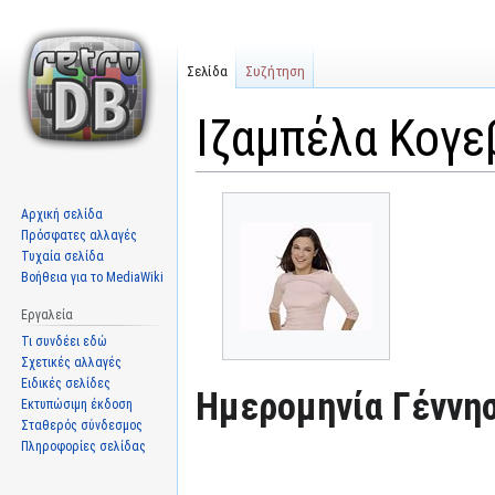
Σελίδα
Συζήτηση
Ιζαμπέλα Κογε
Μετάβαση
Πήδηση
Αρχική σελίδα
στην
στην
Πρόσφατες αλλαγές
πλοήγηση
αναζήτηση
Τυχαία σελίδα
Βοήθεια για το MediaWiki
Εργαλεία
Τι συνδέει εδώ
Σχετικές αλλαγές
Ειδικές σελίδες
Ημερομηνία Γέννησ
Εκτυπώσιμη έκδοση
Σταθερός σύνδεσμος
Πληροφορίες σελίδας