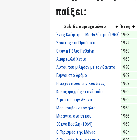
παίξει:
Σελίδα περιεχομένου
Έτος
Ένας Κλέφτης... Με Φιλότιμο (1968)
1968
Έρωτας και Προδοσία
1972
Όταν η Πόλις Πεθαίνη
1969
Αμαρτωλά Χέρια
1963
Αυτοί που μίλησαν με τον θάνατο
1970
Γυμνοί στο δρόμο
1969
Η αρχόντισσα της κουζίνας
1969
Κακός ψυχρός κι ανάποδος
1969
Ληστεία στην Αθήνα
1969
Μας κρύβουν τον ήλιο
1963
Μιράντα, αγάπη μου
1966
Ξύπνα Βασίλη (1969)
1969
Ο Γυρισμός της Μάνας
1964