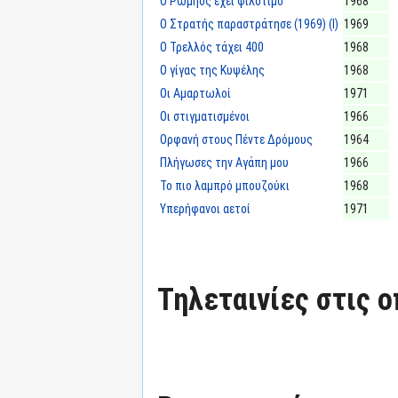
Ο Ρωμηός έχει φιλότιμο
1968
Ο Στρατής παραστράτησε (1969) (I)
1969
Ο Τρελλός τάχει 400
1968
Ο γίγας της Κυψέλης
1968
Οι Αμαρτωλοί
1971
Οι στιγματισμένοι
1966
Ορφανή στους Πέντε Δρόμους
1964
Πλήγωσες την Αγάπη μου
1966
Το πιο λαμπρό μπουζούκι
1968
Υπερήφανοι αετοί
1971
Τηλεταινίες στις ο