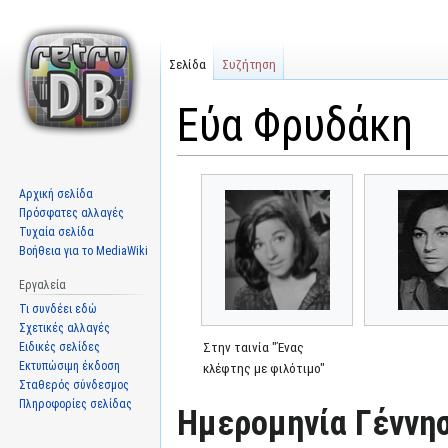
Σελίδα
Συζήτηση
Εύα Φρυδάκη
Μετάβαση
Πήδηση
Αρχική σελίδα
στην
στην
Πρόσφατες αλλαγές
πλοήγηση
αναζήτηση
Τυχαία σελίδα
Βοήθεια για το MediaWiki
Εργαλεία
Τι συνδέει εδώ
Σχετικές αλλαγές
Ειδικές σελίδες
Στην ταινία "Ένας
Εκτυπώσιμη έκδοση
κλέφτης με φιλότιμο"
Σταθερός σύνδεσμος
Πληροφορίες σελίδας
Ημερομηνία Γέννησ