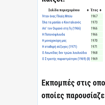
Σελίδα περιεχομένου
Έτος
Ήταν ένας Πλαίη Μπόυ
1967
Όλα τα μασάει ο Κουταλιανός
1973
Απ' τον Ουρανό στη Γη (1966)
1966
Η Πεπονόφλουδα
1966
Η μοναχοκόρη μας
1970
Η σταθερή σύζυγος (1971)
1971
Ο Λεωνίδας δεν τρώει λουλούδια
1968
Ο Στρατής παραστράτησε (1969) (II)
1969
Εκπομπές στις οπο
οποίες παρουσίαζε