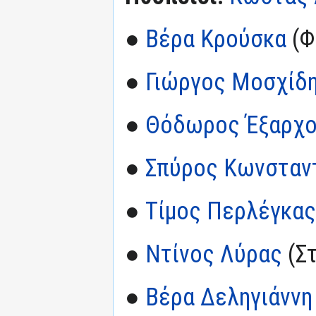
●
Βέρα Κρούσκα
(Φ
●
Γιώργος Μοσχίδ
●
Θόδωρος Έξαρχ
●
Σπύρος Κωνσταν
●
Τίμος Περλέγκας
●
Ντίνος Λύρας
(Σ
●
Βέρα Δεληγιάννη