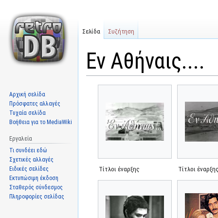
Σελίδα
Συζήτηση
Εν Αθήναις....
Μετάβαση
Πήδηση
Αρχική σελίδα
στην
στην
Πρόσφατες αλλαγές
πλοήγηση
αναζήτηση
Τυχαία σελίδα
Βοήθεια για το MediaWiki
Εργαλεία
Τι συνδέει εδώ
Σχετικές αλλαγές
Ειδικές σελίδες
Τίτλοι έναρξης
Τίτλοι έναρξη
Εκτυπώσιμη έκδοση
Σταθερός σύνδεσμος
Πληροφορίες σελίδας