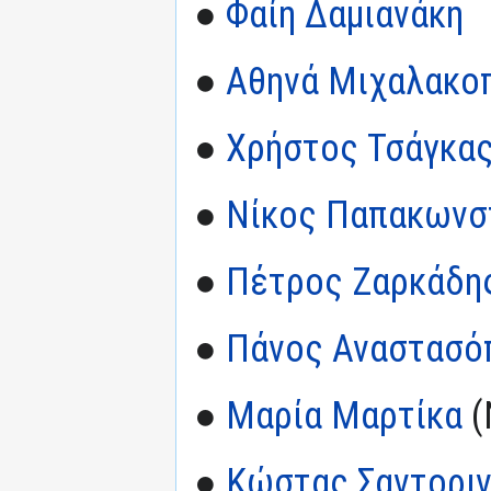
●
Φαίη Δαμιανάκη
●
Αθηνά Μιχαλακο
●
Χρήστος Τσάγκα
●
Νίκος Παπακωνσ
●
Πέτρος Ζαρκάδη
●
Πάνος Αναστασό
●
Μαρία Μαρτίκα
(
●
Κώστας Σαντοριν