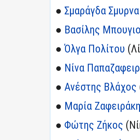
●
Σμαράγδα Σμυρνα
●
Βασίλης Μπουγι
●
Όλγα Πολίτου
(Λί
●
Νίνα Παπαζαφει
●
Ανέστης Βλάχος
●
Μαρία Ζαφειράκ
●
Φώτης Ζήκος
(Νί