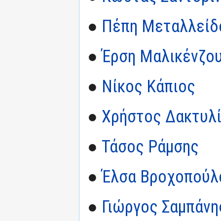
●
Πέπη Μεταλλείδ
●
Έρση Μαλικένζο
●
Νίκος Κάπιος
●
Χρήστος Δακτυλ
●
Τάσος Ράμσης
●
Έλσα Βροχοπούλ
●
Γιώργος Σαμπάνη