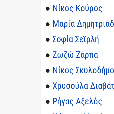
●
Νίκος Κούρος
●
Μαρία Δημητριά
●
Σοφία Σεϊρλή
●
Ζωζώ Ζάρπα
●
Νίκος Σκυλοδήμ
●
Χρυσούλα Διαβά
●
Ρήγας Αξελός