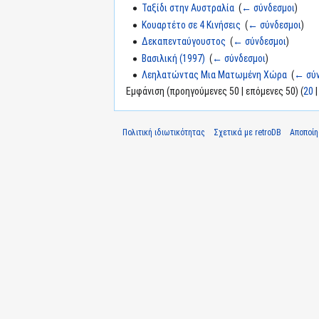
Ταξίδι στην Αυστραλία
‎
(
← σύνδεσμοι
)
Κουαρτέτο σε 4 Κινήσεις
‎
(
← σύνδεσμοι
)
Δεκαπενταύγουστος
‎
(
← σύνδεσμοι
)
Βασιλική (1997)
‎
(
← σύνδεσμοι
)
Λεηλατώντας Μια Ματωμένη Χώρα
‎
(
← σύν
Εμφάνιση (προηγούμενες 50 | επόμενες 50) (
20
Πολιτική ιδιωτικότητας
Σχετικά με retroDB
Αποποί