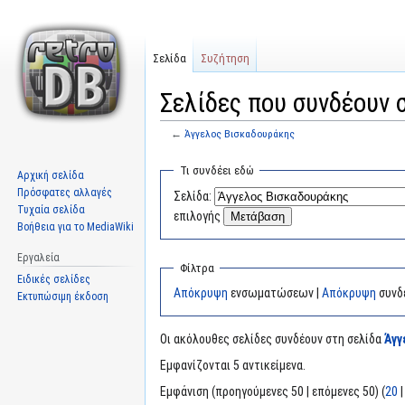
Σελίδα
Συζήτηση
Σελίδες που συνδέουν 
←
Άγγελος Βισκαδουράκης
Μετάβαση
Πήδηση
Τι συνδέει εδώ
Αρχική σελίδα
στην
στην
Πρόσφατες αλλαγές
Σελίδα:
πλοήγηση
αναζήτηση
Τυχαία σελίδα
επιλογής
Βοήθεια για το MediaWiki
Εργαλεία
Φίλτρα
Ειδικές σελίδες
Απόκρυψη
ενσωματώσεων |
Απόκρυψη
συνδ
Εκτυπώσιμη έκδοση
Οι ακόλουθες σελίδες συνδέουν στη σελίδα
Άγγ
Εμφανίζονται 5 αντικείμενα.
Εμφάνιση (προηγούμενες 50 | επόμενες 50) (
20