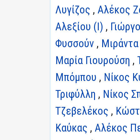
Λυγίζος
,
Αλέκος Ζ
Αλεξίου (I)
,
Γιώργ
Φυσσούν
,
Μιράντα
Μαρία Γιουρούση
,
Μπόμπου
,
Νίκος Κυ
Τριφύλλη
,
Νίκος Σ
Τζεβελέκος
,
Κώστ
Καύκας
,
Αλέκος Π