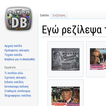
Σελίδα
Συζήτηση
Εγώ ρεζίλεψα 
Μετάβαση
Πήδηση
Αρχική σελίδα
στην
στην
Πρόσφατες αλλαγές
πλοήγηση
αναζήτηση
Τυχαία σελίδα
Βοήθεια για το MediaWiki
Εργαλεία
Τι συνδέει εδώ
Σχετικές αλλαγές
Ειδικές σελίδες
Εκτυπώσιμη έκδοση
Σταθερός σύνδεσμος
Πληροφορίες σελίδας