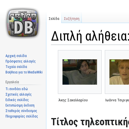
Σελίδα
Συζήτηση
Διπλή αλήθεια
Μετάβαση
Πήδηση
Αρχική σελίδα
στην
στην
Πρόσφατες αλλαγές
πλοήγηση
αναζήτηση
Τυχαία σελίδα
Βοήθεια για το MediaWiki
Εργαλεία
Τι συνδέει εδώ
Σχετικές αλλαγές
Ειδικές σελίδες
Άκης Σακελλαρίου
Ιωάννα Τσιριγ
Εκτυπώσιμη έκδοση
Σταθερός σύνδεσμος
Πληροφορίες σελίδας
Τίτλος τηλεοπτική