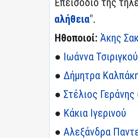
Επεισόδιο της τηλε
αλήθεια
".
Ηθοποιοί:
Άκης Σα
●
Ιωάννα Τσιριγκο
●
Δήμητρα Καλπάκ
●
Στέλιος Γεράνης
●
Κάκια Ιγερινού
●
Αλεξάνδρα Παντ