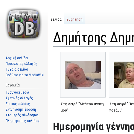
Σελίδα
Συζήτηση
Δημήτρης Δημη
Μετάβαση
Πήδηση
Αρχική σελίδα
στην
στην
Πρόσφατες αλλαγές
πλοήγηση
αναζήτηση
Τυχαία σελίδα
Βοήθεια για το MediaWiki
Εργαλεία
Τι συνδέει εδώ
Σχετικές αλλαγές
Ειδικές σελίδες
Στη σειρά "Μπάτσο αγάπη
Στη σειρά "Πέ
Εκτυπώσιμη έκδοση
μου"
ποτάμι"
Σταθερός σύνδεσμος
Πληροφορίες σελίδας
Ημερομηνία γέννησ