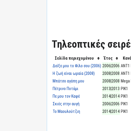
Τηλεοπτικές σειρές
Σελίδα περιεχομένου
Έτος
Καν
Δείξε μου το Φίλο σου (2006)
2006|2006
ΑΝΤ1 
Η ζωή είναι ωραία (2008)
2008|2008
ΑΝΤ1 
Μπάτσο αγάπη μου
2008|2008
Mega 
Πέτρινο Ποτάμι
2013|2013
ΡΙΚ1
Πε μου τον Καφέ
2014|2014
ΡΙΚ1
Σκιές στην αυγή
2006|2006
ΡΙΚ1
Το Μαουλούτζιη
2014|2014
ΡΙΚ1