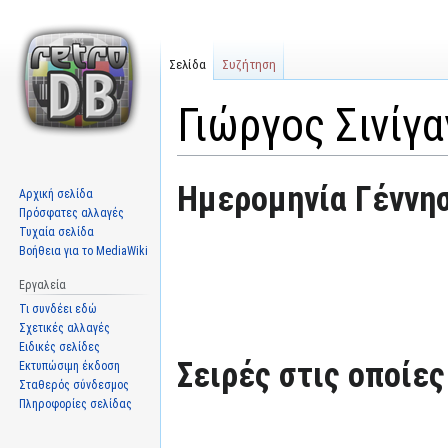
Σελίδα
Συζήτηση
Γιώργος Σινίγα
Μετάβαση
Πήδηση
Ημερομηνία Γέννησ
Αρχική σελίδα
στην
στην
Πρόσφατες αλλαγές
πλοήγηση
αναζήτηση
Τυχαία σελίδα
Βοήθεια για το MediaWiki
Εργαλεία
Τι συνδέει εδώ
Σχετικές αλλαγές
Ειδικές σελίδες
Σειρές στις οποίες
Εκτυπώσιμη έκδοση
Σταθερός σύνδεσμος
Πληροφορίες σελίδας