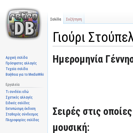
Σελίδα
Συζήτηση
Γιούρι Στούπε
Μετάβαση
Πήδηση
Ημερομηνία Γέννησ
Αρχική σελίδα
στην
στην
Πρόσφατες αλλαγές
πλοήγηση
αναζήτηση
Τυχαία σελίδα
Βοήθεια για το MediaWiki
Εργαλεία
Τι συνδέει εδώ
Σχετικές αλλαγές
Ειδικές σελίδες
Σειρές στις οποίες
Εκτυπώσιμη έκδοση
Σταθερός σύνδεσμος
Πληροφορίες σελίδας
μουσική: