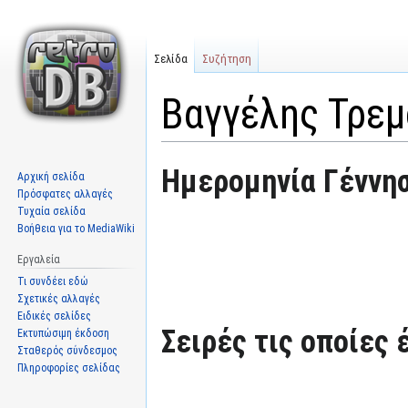
Σελίδα
Συζήτηση
Βαγγέλης Τρε
Μετάβαση
Πήδηση
Ημερομηνία Γέννησ
Αρχική σελίδα
στην
στην
Πρόσφατες αλλαγές
πλοήγηση
αναζήτηση
Τυχαία σελίδα
Βοήθεια για το MediaWiki
Εργαλεία
Τι συνδέει εδώ
Σχετικές αλλαγές
Ειδικές σελίδες
Σειρές τις οποίες 
Εκτυπώσιμη έκδοση
Σταθερός σύνδεσμος
Πληροφορίες σελίδας