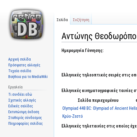
Σελίδα
Συζήτηση
Αντώνης Θεοδωρόπο
Μετάβαση
Πήδηση
Ημερομηνία Γέννησης:
στην
στην
Αρχική σελίδα
πλοήγηση
αναζήτηση
Πρόσφατες αλλαγές
Τυχαία σελίδα
Ελληνικές τηλεοπτικές σειρές στις οπ
Βοήθεια για το MediaWiki
Εργαλεία
Ελληνικές κινηματογραφικές ταινίες σ
Τι συνδέει εδώ
Σελίδα περιεχομένου
Σχετικές αλλαγές
Ειδικές σελίδες
Olympiad 448 BC: Olympiad of Ancient Hell
Εκτυπώσιμη έκδοση
Κρύο-Ζεστό
Σταθερός σύνδεσμος
Πληροφορίες σελίδας
Ελληνικές τηλεταινίες στις οποίες έχε