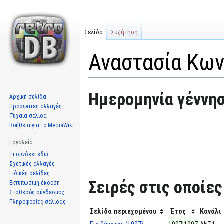
Σελίδα
Συζήτηση
Αναστασία Κω
Μετάβαση
Πήδηση
Ημερομηνία γέννησ
Αρχική σελίδα
στην
στην
Πρόσφατες αλλαγές
πλοήγηση
αναζήτηση
Τυχαία σελίδα
Βοήθεια για το MediaWiki
Εργαλεία
Τι συνδέει εδώ
Σχετικές αλλαγές
Ειδικές σελίδες
Σειρές στις οποίες
Εκτυπώσιμη έκδοση
Σταθερός σύνδεσμος
Πληροφορίες σελίδας
Σελίδα περιεχομένου
Έτος
Κανάλι