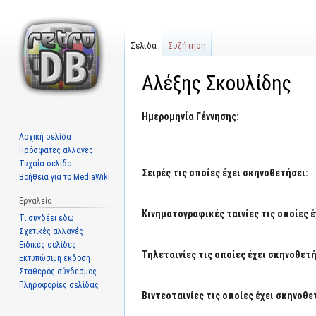
Σελίδα
Συζήτηση
Αλέξης Σκουλίδης
Μετάβαση
Πήδηση
Ημερομηνία Γέννησης:
στην
στην
Αρχική σελίδα
πλοήγηση
αναζήτηση
Πρόσφατες αλλαγές
Τυχαία σελίδα
Σειρές τις οποίες έχει σκηνοθετήσει:
Βοήθεια για το MediaWiki
Εργαλεία
Κινηματογραφικές ταινίες τις οποίες 
Τι συνδέει εδώ
Σχετικές αλλαγές
Ειδικές σελίδες
Τηλεταινίες τις οποίες έχει σκηνοθετή
Εκτυπώσιμη έκδοση
Σταθερός σύνδεσμος
Πληροφορίες σελίδας
Βιντεοταινίες τις οποίες έχει σκηνοθε