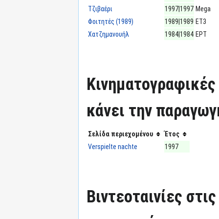
Τζιβαέρι
1997|1997
Mega
Φοιτητές (1989)
1989|1989
ΕΤ3
Χατζημανουήλ
1984|1984
ΕΡΤ
Κινηματογραφικές τ
κάνει την παραγωγ
Σελίδα περιεχομένου
Έτος
Verspielte nachte
1997
Βιντεοταινίες στις