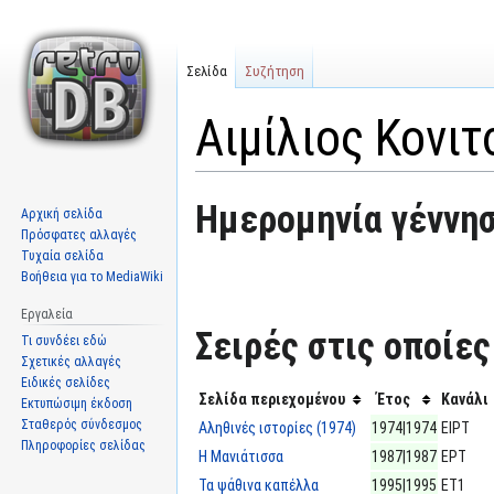
Σελίδα
Συζήτηση
Αιμίλιος Κονι
Μετάβαση
Πήδηση
Ημερομηνία γέννησ
Αρχική σελίδα
στην
στην
Πρόσφατες αλλαγές
πλοήγηση
αναζήτηση
Τυχαία σελίδα
Βοήθεια για το MediaWiki
Εργαλεία
Σειρές στις οποίες
Τι συνδέει εδώ
Σχετικές αλλαγές
Ειδικές σελίδες
Σελίδα περιεχομένου
Έτος
Κανάλι
Εκτυπώσιμη έκδοση
Σταθερός σύνδεσμος
Αληθινές ιστορίες (1974)
1974|1974
ΕΙΡΤ
Πληροφορίες σελίδας
Η Μανιάτισσα
1987|1987
ΕΡΤ
Τα ψάθινα καπέλλα
1995|1995
ΕΤ1