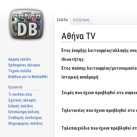
Σελίδα
Συζήτηση
Αθήνα TV
Μετάβαση
Πήδηση
Έτος έναρξης λειτουργίας/αλλαγής ονο
στην
στην
Ιδιοκτήτης:
Αρχική σελίδα
πλοήγηση
αναζήτηση
Πρόσφατες αλλαγές
Έτος παύσης λειτουργίας/μετονομασία
Τυχαία σελίδα
Βοήθεια για το MediaWiki
Ιστορική αναδρομή:
Εργαλεία
Σειρές που έχουν προβληθεί στο συγκε
Τι συνδέει εδώ
Σχετικές αλλαγές
Ειδικές σελίδες
Τηλεταινίες που έχουν προβληθεί στο 
Εκτυπώσιμη έκδοση
Σταθερός σύνδεσμος
Πληροφορίες σελίδας
Τηλεπαιχνίδια που έχουν προβληθεί στ