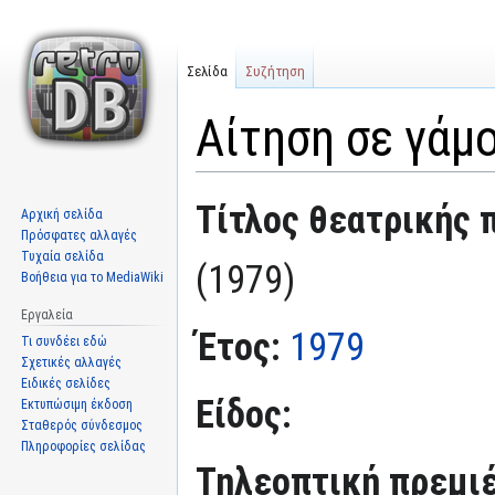
Σελίδα
Συζήτηση
Αίτηση σε γάμο
Μετάβαση
Πήδηση
Τίτλος θεατρικής 
Αρχική σελίδα
στην
στην
Πρόσφατες αλλαγές
πλοήγηση
αναζήτηση
Τυχαία σελίδα
(1979)
Βοήθεια για το MediaWiki
Εργαλεία
Έτος:
1979
Τι συνδέει εδώ
Σχετικές αλλαγές
Ειδικές σελίδες
Είδος:
Εκτυπώσιμη έκδοση
Σταθερός σύνδεσμος
Πληροφορίες σελίδας
Τηλεοπτική πρεμι