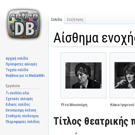
Σελίδα
Συζήτηση
Αίσθημα ενοχή
Μετάβαση
Πήδηση
Αρχική σελίδα
στην
στην
Πρόσφατες αλλαγές
πλοήγηση
αναζήτηση
Τυχαία σελίδα
Βοήθεια για το MediaWiki
Εργαλεία
Τι συνδέει εδώ
Σχετικές αλλαγές
Ειδικές σελίδες
Ρίτα Μουσούρη
Κάκια Ιγερινού
Εκτυπώσιμη έκδοση
Σταθερός σύνδεσμος
Τίτλος θεατρικής 
Πληροφορίες σελίδας