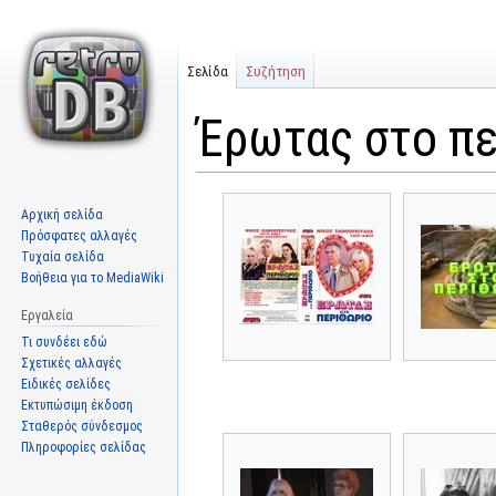
Σελίδα
Συζήτηση
Έρωτας στο πε
Μετάβαση
Πήδηση
Αρχική σελίδα
στην
στην
Πρόσφατες αλλαγές
πλοήγηση
αναζήτηση
Τυχαία σελίδα
Βοήθεια για το MediaWiki
Εργαλεία
Τι συνδέει εδώ
Σχετικές αλλαγές
Ειδικές σελίδες
Εκτυπώσιμη έκδοση
Σταθερός σύνδεσμος
Πληροφορίες σελίδας