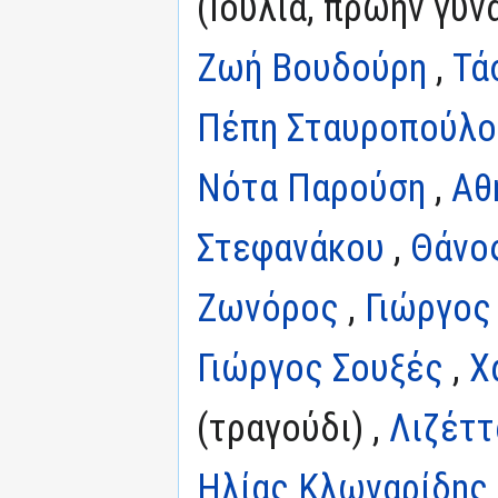
(Ιουλία, πρώην γυν
Ζωή Βουδούρη
,
Τά
Πέπη Σταυροπούλο
Νότα Παρούση
,
Αθ
Στεφανάκου
,
Θάνο
Ζωνόρος
,
Γιώργος
Γιώργος Σουξές
,
Χ
(τραγούδι) ,
Λιζέττ
Ηλίας Κλωναρίδης