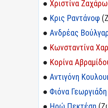
●
Χριστίνα Ζαχάρ
●
Κρις Ραντάνοφ
(Ζ
●
Ανδρέας Βούλγα
●
Κωνσταντίνα Χα
●
Κορίνα Αβραμίδο
●
Αντιγόνη Κουλου
●
Φιόνα Γεωργιάδη
●
Ηρώ Πεκτέση
(Ζ