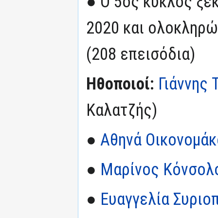
● Ο 5ος κύκλος ξε
2020 και ολοκληρώ
(208 επεισόδια)
Ηθοποιοί:
Γιάννης 
Καλατζής)
●
Αθηνά Οικονομάκ
●
Μαρίνος Κόνσολ
●
Ευαγγελία Συριο