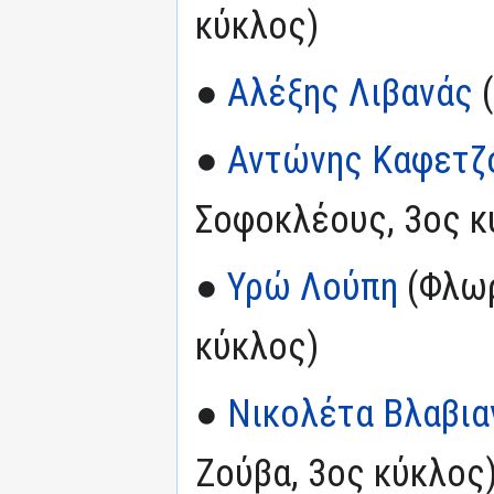
κύκλος)
●
Αλέξης Λιβανάς
(
●
Αντώνης Καφετζ
Σοφοκλέους, 3ος κ
●
Υρώ Λούπη
(Φλωρ
κύκλος)
●
Νικολέτα Βλαβια
Ζούβα, 3ος κύκλος