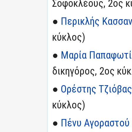
Σοφοκλέους, 2ος κ
●
Περικλής Κασσαν
κύκλος)
●
Μαρία Παπαφωτί
δικηγόρος, 2ος κύ
●
Ορέστης Τζιόβας
κύκλος)
●
Πένυ Αγοραστού