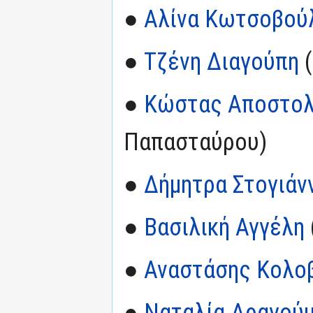
●
Αλίνα Κωτσοβού
●
Τζένη Διαγούπη
(
●
Κώστας Αποστολ
Παπασταύρου)
●
Δήμητρα Στογιάν
●
Βασιλική Αγγέλη
●
Αναστάσης Κολο
●
Ναταλία Δραγού