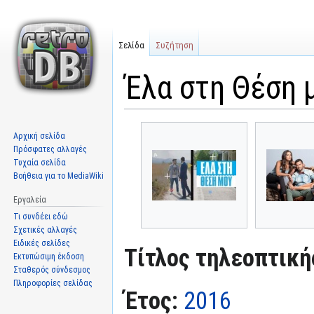
Σελίδα
Συζήτηση
Έλα στη Θέση 
Μετάβαση
Πήδηση
Αρχική σελίδα
στην
στην
Πρόσφατες αλλαγές
πλοήγηση
αναζήτηση
Τυχαία σελίδα
Βοήθεια για το MediaWiki
Εργαλεία
Τι συνδέει εδώ
Σχετικές αλλαγές
Ειδικές σελίδες
Τίτλος τηλεοπτική
Εκτυπώσιμη έκδοση
Σταθερός σύνδεσμος
Πληροφορίες σελίδας
Έτος:
2016