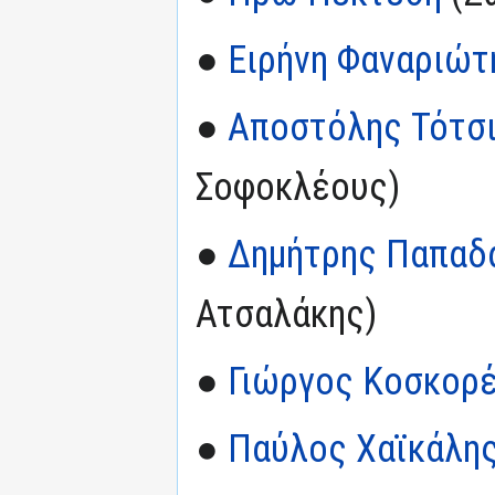
●
Ειρήνη Φαναριώτ
●
Αποστόλης Τότσ
Σοφοκλέους)
●
Δημήτρης Παπαδ
Ατσαλάκης)
●
Γιώργος Κοσκορ
●
Παύλος Χαϊκάλη