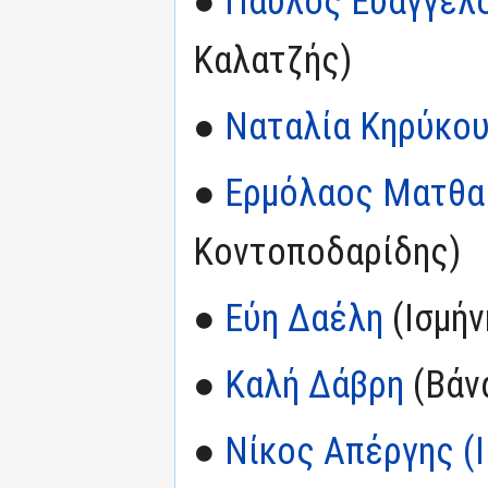
●
Παύλος Ευαγγελ
Καλατζής)
●
Ναταλία Κηρύκο
●
Ερμόλαος Ματθα
Κοντοποδαρίδης)
●
Εύη Δαέλη
(Ισμήν
●
Καλή Δάβρη
(Βάν
●
Νίκος Απέργης (I