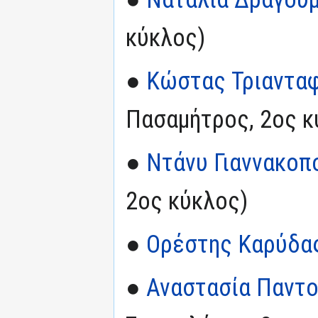
κύκλος)
●
Κώστας Τριαντα
Πασαμήτρος, 2ος κ
●
Ντάνυ Γιαννακοπ
2ος κύκλος)
●
Ορέστης Καρύδα
●
Αναστασία Παντ