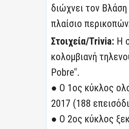
διώχνει τον Βλάση 
πλαίσιο περικοπών.
Στοιχεία/Trivia:
H 
κολομβιανή τηλενο
Pobre".
● Ο 1ος κύκλος ολ
2017 (188 επεισόδι
● Ο 2ος κύκλος ξε