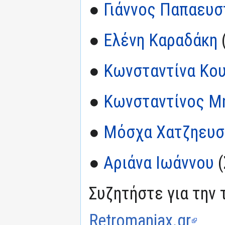
●
Γιάννος Παπαευσ
●
Ελένη Καραδάκη
●
Κωνσταντίνα Κο
●
Κωνσταντίνος Μ
●
Μόσχα Χατζηευσ
●
Αριάνα Ιωάννου
(
Συζητήστε για την 
Retromaniax.gr