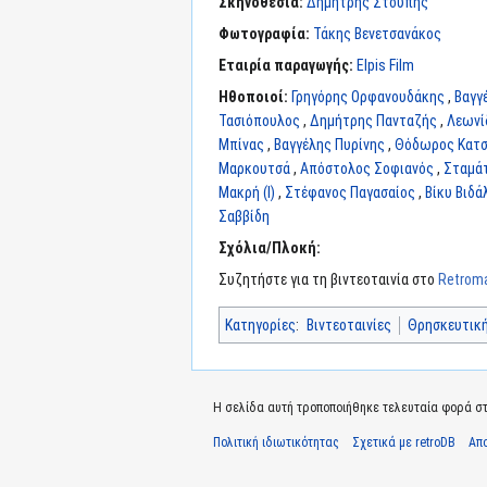
Σκηνοθεσία:
Δημήτρης Στουπής
Φωτογραφία:
Τάκης Βενετσανάκος
Εταιρία παραγωγής:
Elpis Film
Ηθοποιοί:
Γρηγόρης Ορφανουδάκης
,
Βαγγ
Τασιόπουλος
,
Δημήτρης Πανταζής
,
Λεωνί
Μπίνας
,
Βαγγέλης Πυρίνης
,
Θόδωρος Κατσ
Μαρκουτσά
,
Απόστολος Σοφιανός
,
Σταμά
Μακρή (I)
,
Στέφανος Παγασαίος
,
Βίκυ Βιδά
Σαββίδη
Σχόλια/Πλοκή:
Συζητήστε για τη βιντεοταινία στο
Retroma
Κατηγορίες
:
Βιντεοταινίες
Θρησκευτικ
Η σελίδα αυτή τροποποιήθηκε τελευταία φορά στι
Πολιτική ιδιωτικότητας
Σχετικά με retroDB
Απ