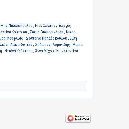
άννης Νικολόπουλος
,
Nick Calamo
,
Γιώργος
αντίνα Κούτσιου
,
Σοφία Γασπαρινάτου
,
Νίκος
λιος Φουφλιάς
,
Δέσποινα Παπαδοπούλου
,
Βιβή
λεβά
,
Λιάνα Φυτιλά
,
Θόδωρος Ρωμανίδης
,
Μαρία
λη
,
Ντιάνα Καβέτσου
,
Άννα Μίχου
,
Κωνσταντίνα