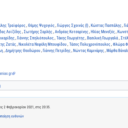
έλης Τραϊφόρος
,
Θέμης Ψυχογιός
,
Γιώργος Σχοινάς (I)
,
Κώστας Πασπάλης
,
Γι
δας Λοϊζίδης
,
Σωτήρης Σαρλής
,
Ανδρέας Κοτσαρίνης
,
Ηλίας Μενεξές
,
Κωνστ
ικαρίδης
,
Γιάννης Σπηλιόπουλος
,
Τάκης Γεωργέτης
,
Βασιλική Γεωργαλά
,
Στέ
της Ζατάς
,
Νικολέτα Νεφέλη Μπουφίδου
,
Τάσος Πολυχρονόπουλος
,
Φλώρα Φ
λη
,
Δημήτρης Θεοδώρου
,
Γιάννης Πετρίδης
,
Νώντας Καμινάρης
,
Μάρθα Βάνα
niax.gr
ή
ς 2 Φεβρουαρίου 2021, στις 20:35.
οποίηση ευθυνών