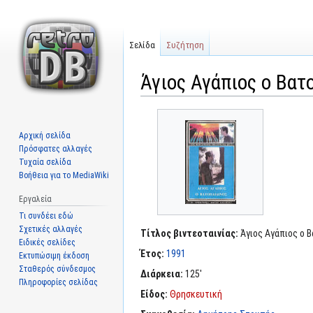
Σελίδα
Συζήτηση
Άγιος Αγάπιος ο Βατ
Μετάβαση
Πήδηση
στην
στην
Αρχική σελίδα
πλοήγηση
αναζήτηση
Πρόσφατες αλλαγές
Τυχαία σελίδα
Βοήθεια για το MediaWiki
Εργαλεία
Τι συνδέει εδώ
Σχετικές αλλαγές
Τίτλος βιντεοταινίας:
Άγιος Αγάπιος ο Β
Ειδικές σελίδες
Έτος:
1991
Εκτυπώσιμη έκδοση
Σταθερός σύνδεσμος
Διάρκεια:
125'
Πληροφορίες σελίδας
Είδος:
Θρησκευτική