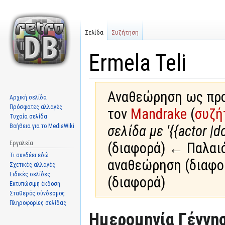
Σελίδα
Συζήτηση
Ermela Teli
Αναθεώρηση ως προς
Αρχική σελίδα
Πρόσφατες αλλαγές
τον
Mandrake
(
συζή
Τυχαία σελίδα
Βοήθεια για το MediaWiki
σελίδα με '{{actor |d
Εργαλεία
(διαφορά) ← Παλαι
Τι συνδέει εδώ
αναθεώρηση (διαφο
Σχετικές αλλαγές
Ειδικές σελίδες
(διαφορά)
Εκτυπώσιμη έκδοση
Σταθερός σύνδεσμος
Πληροφορίες σελίδας
Μετάβαση
Πήδηση
Ημερομηνία Γέννησ
στην
στην