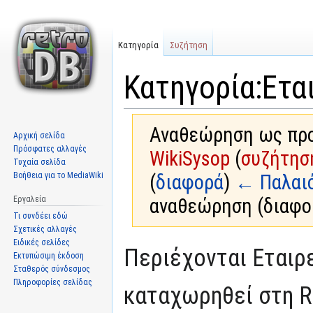
Κατηγορία
Συζήτηση
Κατηγορία:Ετα
Αναθεώρηση ως προς
Αρχική σελίδα
Πρόσφατες αλλαγές
WikiSysop
(
συζήτησ
Τυχαία σελίδα
Βοήθεια για το MediaWiki
(
διαφορά
)
← Παλαι
Εργαλεία
αναθεώρηση (διαφο
Τι συνδέει εδώ
Σχετικές αλλαγές
Ειδικές σελίδες
Μετάβαση
Πήδηση
Περιέχονται Εταιρ
Εκτυπώσιμη έκδοση
στην
στην
Σταθερός σύνδεσμος
πλοήγηση
αναζήτηση
Πληροφορίες σελίδας
καταχωρηθεί στη R