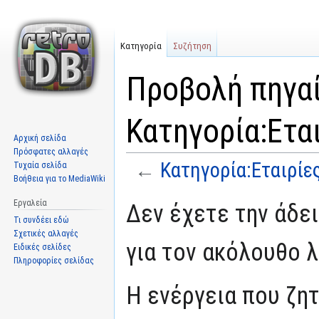
Κατηγορία
Συζήτηση
Προβολή πηγαί
Κατηγορία:Ετα
Αρχική σελίδα
Πρόσφατες αλλαγές
←
Κατηγορία:Εταιρί
Τυχαία σελίδα
Βοήθεια για το MediaWiki
Μετάβαση
Πήδηση
Εργαλεία
Δεν έχετε την άδει
στην
στην
Τι συνδέει εδώ
πλοήγηση
αναζήτηση
Σχετικές αλλαγές
για τον ακόλουθο λ
Ειδικές σελίδες
Πληροφορίες σελίδας
Η ενέργεια που ζη