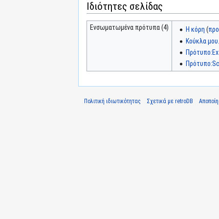
Ιδιότητες σελίδας
Ενσωματωμένα πρότυπα (4)
Η κόρη
(
προ
Κούκλα μου.
Πρότυπο:Ex
Πρότυπο:Sc
Πολιτική ιδιωτικότητας
Σχετικά με retroDB
Αποποί