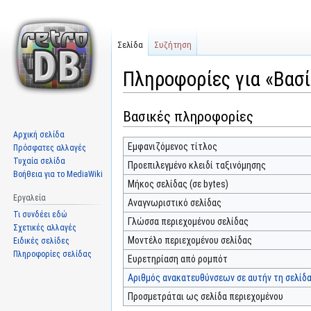
Σελίδα
Συζήτηση
Πληροφορίες για «Βασί
Βασικές πληροφορίες
Μετάβαση
Πήδηση
στην
στην
Αρχική σελίδα
πλοήγηση
αναζήτηση
Εμφανιζόμενος τίτλος
Πρόσφατες αλλαγές
Τυχαία σελίδα
Προεπιλεγμένο κλειδί ταξινόμησης
Βοήθεια για το MediaWiki
Μήκος σελίδας (σε bytes)
Εργαλεία
Αναγνωριστικό σελίδας
Τι συνδέει εδώ
Γλώσσα περιεχομένου σελίδας
Σχετικές αλλαγές
Μοντέλο περιεχομένου σελίδας
Ειδικές σελίδες
Πληροφορίες σελίδας
Ευρετηρίαση από ρομπότ
Αριθμός ανακατευθύνσεων σε αυτήν τη σελίδ
Προσμετράται ως σελίδα περιεχομένου