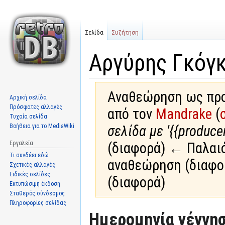
Σελίδα
Συζήτηση
Αργύρης Γκόγ
Αναθεώρηση ως προ
Αρχική σελίδα
Πρόσφατες αλλαγές
από τον
Mandrake
(
Τυχαία σελίδα
Βοήθεια για το MediaWiki
σελίδα με '{{producer
Εργαλεία
(διαφορά) ← Παλαι
Τι συνδέει εδώ
αναθεώρηση (διαφο
Σχετικές αλλαγές
Ειδικές σελίδες
(διαφορά)
Εκτυπώσιμη έκδοση
Σταθερός σύνδεσμος
Πληροφορίες σελίδας
Μετάβαση
Πήδηση
Ημερομηνία γέννησ
στην
στην