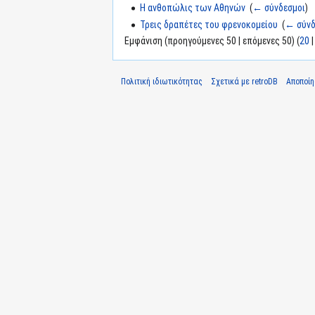
Η ανθοπώλις των Αθηνών
‎
(
← σύνδεσμοι
)
Τρεις δραπέτες του φρενοκομείου
‎
(
← σύνδ
Εμφάνιση (προηγούμενες 50 | επόμενες 50) (
20
Πολιτική ιδιωτικότητας
Σχετικά με retroDB
Αποποί