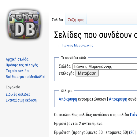
Σελίδα
Συζήτηση
Σελίδες που συνδέουν 
←
Γιάννης Μυρογιάννης
Μετάβαση
Πήδηση
Τι συνδέει εδώ
Αρχική σελίδα
στην
στην
Πρόσφατες αλλαγές
Σελίδα:
πλοήγηση
αναζήτηση
Τυχαία σελίδα
επιλογής
Βοήθεια για το MediaWiki
Εργαλεία
Φίλτρα
Ειδικές σελίδες
Απόκρυψη
ενσωματώσεων |
Απόκρυψη
συνδ
Εκτυπώσιμη έκδοση
Οι ακόλουθες σελίδες συνδέουν στη σελίδα
Γιά
Εμφανίζονται 2 αντικείμενα.
Εμφάνιση (προηγούμενες 50 | επόμενες 50) (
20